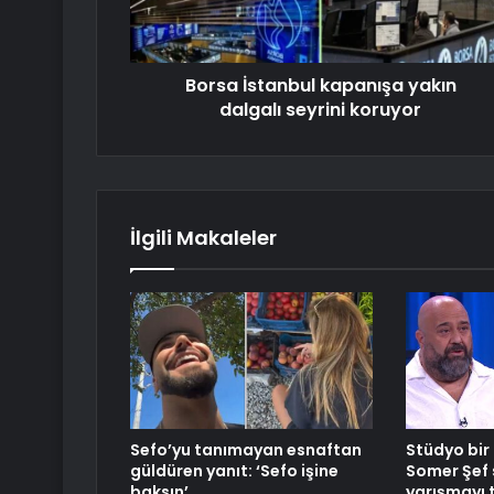
Borsa İstanbul kapanışa yakın
dalgalı seyrini koruyor
İlgili Makaleler
Sefo’yu tanımayan esnaftan
Stüdyo bir 
güldüren yanıt: ‘Sefo işine
Somer Şef 
baksın’
yarışmayı t