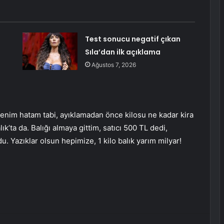
Test sonucu negatif çıkan
Sıla’dan ilk açıklama
Ağustos 7, 2026
enim hatam tabi, ayıklamadan önce kilosu ne kadar kira
’ta da. Balığı almaya gittim, satıcı 500 TL dedi,
 Yazıklar olsun hepimize, 1 kilo balık yarım milyar!
erest
Reddit
VKontakte
Odnoklassniki
Pocket
E-Posta ile paylaş
Yazdır