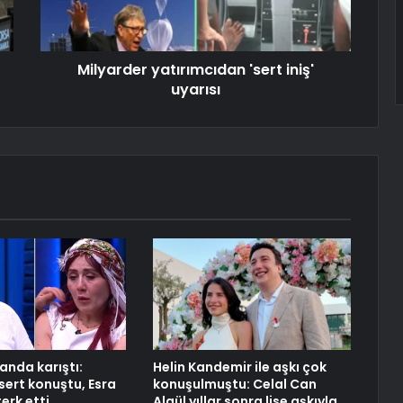
Milyarder yatırımcıdan 'sert iniş'
uyarısı
anda karıştı:
Helin Kandemir ile aşkı çok
sert konuştu, Esra
konuşulmuştu: Celal Can
erk etti
Algül yıllar sonra lise aşkıyla