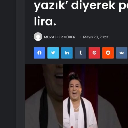
yazık’ diyerek p
lira.
MUZAFFER GÜRER
Mayıs 20, 2023
Facebook
Twitter
LinkedIn
Tumblr
Pinterest
Reddit