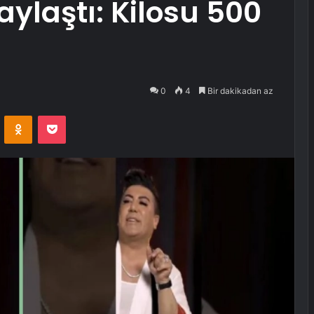
aylaştı: Kilosu 500
0
4
Bir dakikadan az
VKontakte
Odnoklassniki
Pocket