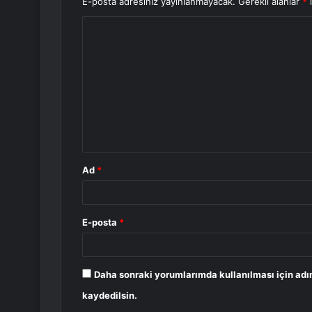
E-posta adresiniz yayınlanmayacak.
Gerekli alanlar
*
i
Y
o
r
u
m
*
Ad
*
E-posta
*
Daha sonraki yorumlarımda kullanılması için adı
kaydedilsin.