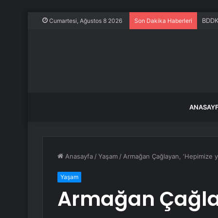
BDDK’
Cumartesi, Ağustos 8 2026
Son Dakika Haberleri
ANASAY
Anasayfa
/
Yaşam
/
Armağan Çağlayan, ‘Hepimize yaz
Yaşam
Armağan Çağla