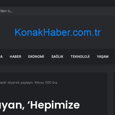
den tasarruf finansman şirketlerine yeni düzenleme
FA
HABER
EKONOMI
SAĞLIK
TEKNOLOJI
YAŞAM
ık’ diyerek paylaştı: Kilosu 500 lira.
yan, ‘Hepimize