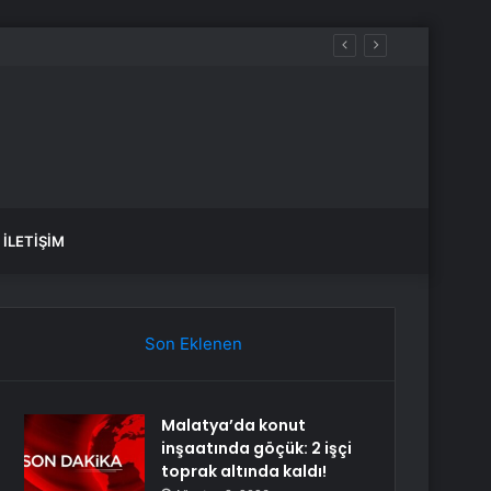
İLETIŞIM
Son Eklenen
Malatya’da konut
inşaatında göçük: 2 işçi
toprak altında kaldı!