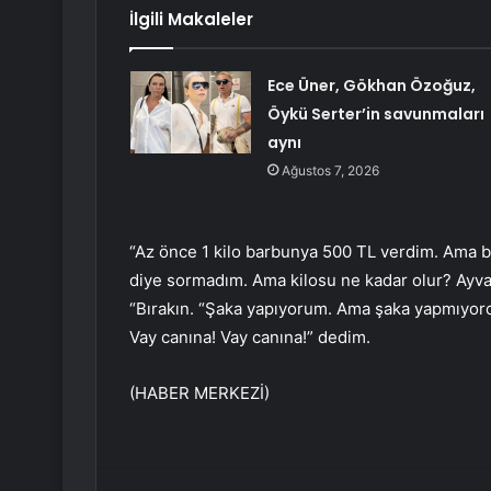
İlgili Makaleler
Ece Üner, Gökhan Özoğuz,
Öykü Serter’in savunmaları
aynı
Ağustos 7, 2026
“Az önce 1 kilo barbunya 500 TL verdim. Ama b
diye sormadım. Ama kilosu ne kadar olur? Ayvalık
“Bırakın. “Şaka yapıyorum. Ama şaka yapmıyordu.
Vay canına! Vay canına!” dedim.
(HABER MERKEZİ)
Facebook
Twitter
LinkedIn
Tumblr
Pint