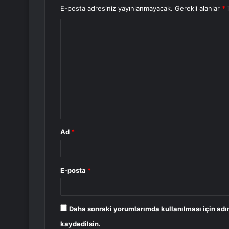
E-posta adresiniz yayınlanmayacak.
Gerekli alanlar
*
i
Y
o
r
u
m
*
Ad
*
E-posta
*
Daha sonraki yorumlarımda kullanılması için adı
kaydedilsin.