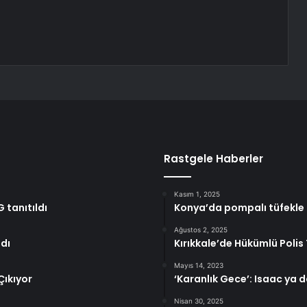
Rastgele Haberler
Kasım 1, 2025
 tanıtıldı
Konya’da pompalı tüfekle d
Ağustos 2, 2025
dı
Kırıkkale’de Hükümlü Poli
Mayıs 14, 2023
Çıkıyor
‘Karanlık Gece’: Isaac ya d
Nisan 30, 2025