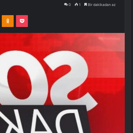
0
1
Bir dakikadan az
VKontakte
Odnoklassniki
Pocket