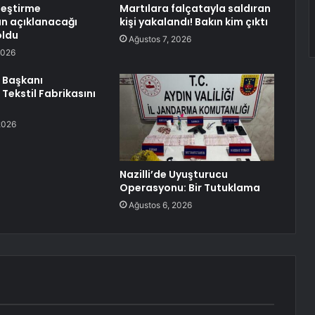
leştirme
Martılara falçatayla saldıran
ın açıklanacağı
kişi yakalandı! Bakın kim çıktı
oldu
Ağustos 7, 2026
2026
l Başkanı
Tekstil Fabrikasını
i
2026
Nazilli’de Uyuşturucu
Operasyonu: Bir Tutuklama
Ağustos 6, 2026