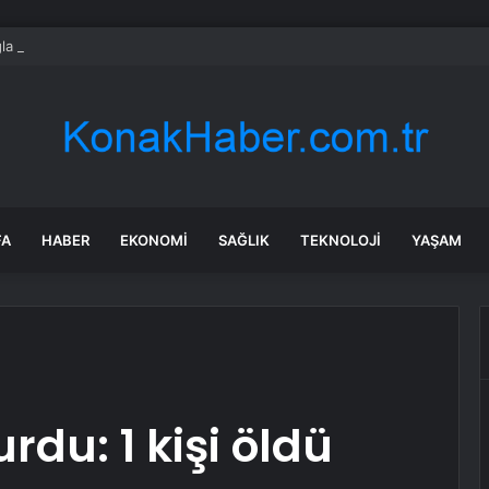
a Kadın Kolları Yönetimi Görevden Alındı
FA
HABER
EKONOMI
SAĞLIK
TEKNOLOJI
YAŞAM
rdu: 1 kişi öldü