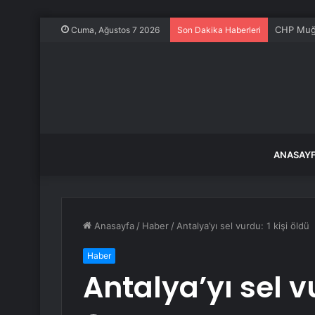
CHP Muğl
Cuma, Ağustos 7 2026
Son Dakika Haberleri
ANASAY
Anasayfa
/
Haber
/
Antalya’yı sel vurdu: 1 kişi öldü
Haber
Antalya’yı sel vu