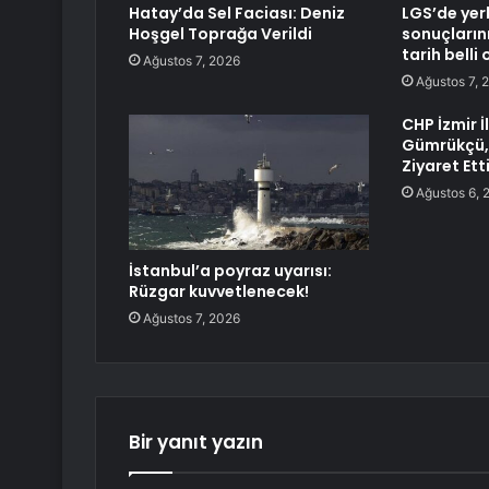
Hatay’da Sel Faciası: Deniz
LGS’de yer
Hoşgel Toprağa Verildi
sonuçların
tarih belli 
Ağustos 7, 2026
Ağustos 7, 
CHP İzmir İ
Gümrükçü, 
Ziyaret Ett
Ağustos 6, 
İstanbul’a poyraz uyarısı:
Rüzgar kuvvetlenecek!
Ağustos 7, 2026
Bir yanıt yazın