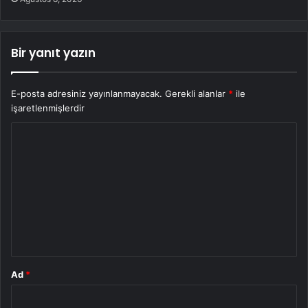
Bir yanıt yazın
E-posta adresiniz yayınlanmayacak.
Gerekli alanlar
*
ile
işaretlenmişlerdir
Y
o
r
u
m
*
Ad
*