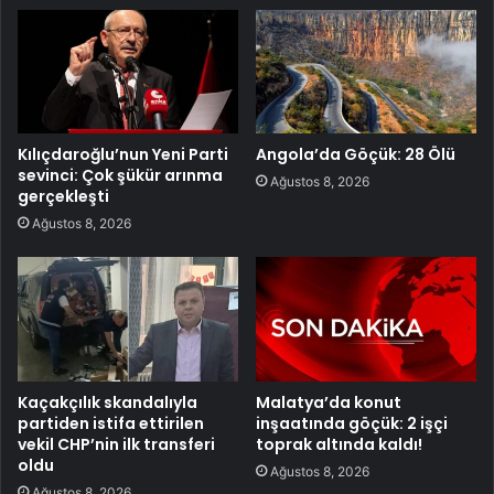
Kılıçdaroğlu’nun Yeni Parti
Angola’da Göçük: 28 Ölü
sevinci: Çok şükür arınma
Ağustos 8, 2026
gerçekleşti
Ağustos 8, 2026
Kaçakçılık skandalıyla
Malatya’da konut
partiden istifa ettirilen
inşaatında göçük: 2 işçi
vekil CHP’nin ilk transferi
toprak altında kaldı!
oldu
Ağustos 8, 2026
Ağustos 8, 2026