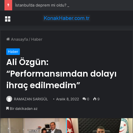
İstanbul’da deprem mi oldu? SON DAKİKA! 28 Temmuz İstanbul’da az önce nerede deprem oldu?
Menü
Anasayfa
/
Haber
Haber
Ali Özgün:
“Performansımdan dolayı
ihraç edilmedim”
RAMAZAN SARIGÜL
Aralık 8, 2022
0
9
Bir dakikadan az