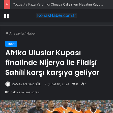
Yozgat’ta Kaza Yardımcı Olmaya Çalışırken Hayatını Kaybetti
Menü
Anasayfa
/
Haber
Haber
Afrika Uluslar Kupası
finalinde Nijerya ile Fildişi
Sahili karşı karşıya geliyor
RAMAZAN SARIGÜL
Şubat 10, 2024
0
1
1 dakika okuma süresi