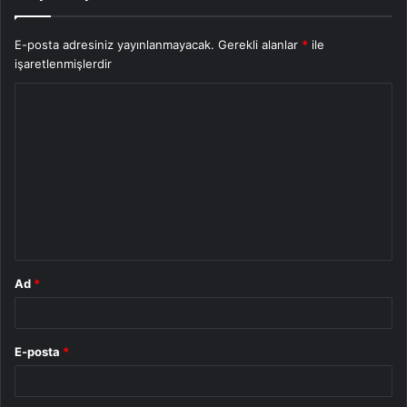
E-posta adresiniz yayınlanmayacak.
Gerekli alanlar
*
ile
işaretlenmişlerdir
Y
o
r
u
m
*
Ad
*
E-posta
*