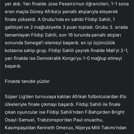
yer aldı. Yarı finalde Jose Peseiro’nun öğrencileri, 1-1 sona
eren maçta Güney Afrika’yı penaltı atışlarıyla eleyerek
finale yükseldi. A Grubu’nda ev sahibi Fildişi Sahili, 1
galibiyet ve 2 mağlubiyetle 3 puan topladı. Grubu 3. sırada
tamamlayan Fildişi Sahili, son 16 turunda penaltı atışları
sonunda Senegal’i elemeyi başardı. en iyi üçüncülük
kotasına sahip grup. Fildişi Sahili çeyrek finalde Mali’yi 2-1,
yarı finalde ise Demokratik Kongo’yu 1-0 mağlup etmeyi
başardı.
Finalde tanıdık yüzler
Süper Lig’den turnuvaya katılan Afrikalı futbolculardan 6’sı
ülkeleriyle finale çıkmayı başardı. Fildişi Sahili ile finale
çıkan oyuncular ise Fildişi Sahili’nden F.Bahçe’den Bright
Osayi-Samuel, Trabzonspor’dan Paul onuachu,
Kasımpaşa’dan Kenneth Omeruo, Nijerya Milli Takımı’ndan