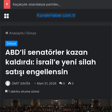
Kaçakçılık skandalıyla partiden istifa ettirilen vekil CHP’nin ilk transferi oldu
Menü
Anasayfa
/
Dünya
Dünya
ABD’li senatörler kazan
kaldırdı: İsrail’e yeni silah
satışı engellensin
ÜMİT SAVĞA
Mart 31, 2026
0
0
1 dakika okuma süresi