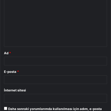
Y
o
r
u
m
*
Ad
*
E-posta
*
İnternet sitesi
Daha sonraki yorumlarımda kullanılması için adım, e-posta