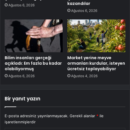
kazandılar
Ağustos 6, 2026
Ağustos 6, 2026
Bilim insanları gerçeği
Market yerine meyve
açıkladı: Em fazla bu kadar
ormanları kurdular, isteyen
olabiliyormuş
ücretsiz toplayabiliyor
Ağustos 6, 2026
Ağustos 4, 2026
Bir yanıt yazın
E-posta adresiniz yayınlanmayacak.
Gerekli alanlar
*
ile
işaretlenmişlerdir