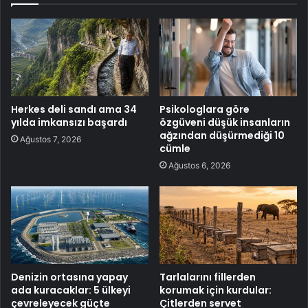
Herkes deli sandı ama 34
Psikologlara göre
yılda imkansızı başardı
özgüveni düşük insanların
ağzından düşürmediği 10
Ağustos 7, 2026
cümle
Ağustos 6, 2026
Denizin ortasına yapay
Tarlalarını fillerden
ada kuracaklar: 5 ülkeyi
korumak için kurdular:
çevreleyecek güçte
Çitlerden servet