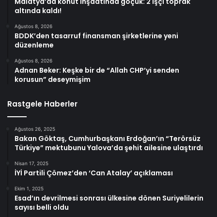
Malatya’da konut inşaatında göçük: 2 işçi toprak
altında kaldı!
Ağustos 8, 2026
BDDK’den tasarruf finansman şirketlerine yeni
düzenleme
Ağustos 8, 2026
Adnan Beker: Keşke bir de “Allah CHP’yi senden
korusun” deseymişim
Rastgele Haberler
Ağustos 26, 2025
Bakan Göktaş, Cumhurbaşkanı Erdoğan’ın “Terörsüz
Türkiye” mektubunu Yalova’da şehit ailesine ulaştırdı
Nisan 17, 2025
İYİ Partili Çömez’den ‘Can Atalay’ açıklaması
Ekim 1, 2025
Esad’ın devrilmesi sonrası ülkesine dönen Suriyelilerin
sayısı belli oldu